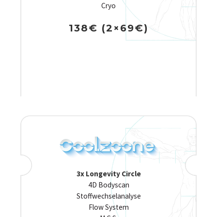
Cryo
138€ (2×69€)
3x Longevity Circle
4D Bodyscan
Stoffwechselanalyse
Flow System