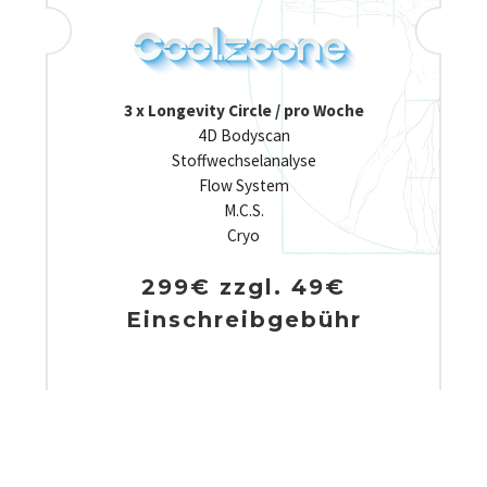
3 x Longevity Circle / pro Woche
4D Bodyscan
Stoffwechselanalyse
Flow System
M.C.S.
Cryo
299€ zzgl. 49€
Einschreibgebühr