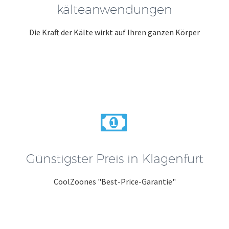
kälteanwendungen
Die Kraft der Kälte wirkt auf Ihren ganzen Körper


Günstigster Preis in Klagenfurt
CoolZoones "Best-Price-Garantie"
© 2023 Coolzoone.at ·
Impressum
·
Datenschutzerklärung
·
Datenauszug
·
Löschanfrage